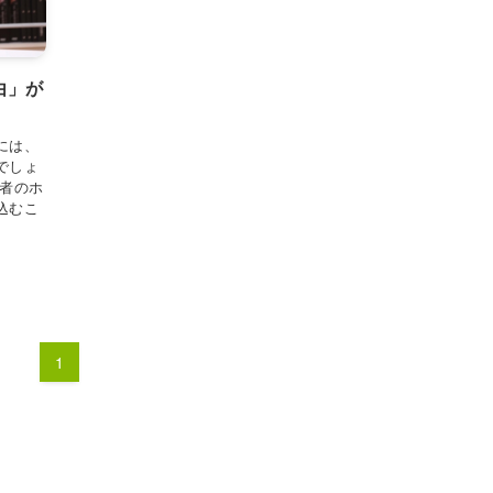
由」が
には、
でしょ
業者のホ
込むこ
1