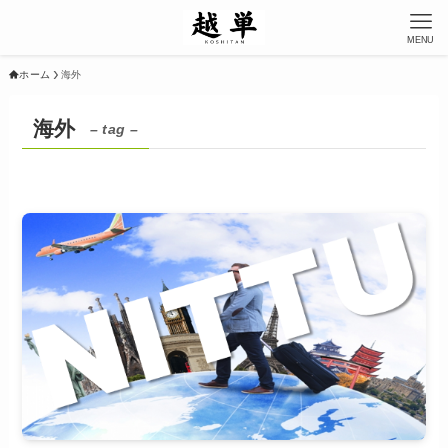
MENU
ホーム
海外
海外
– tag –