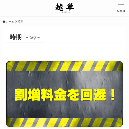
MENU
ホーム
時期
時期
– tag –